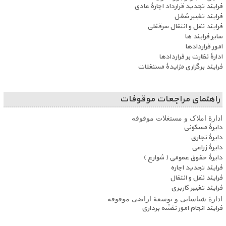
فرایند تجدید قرارداد اجارۀ عادی
فرایند تغییر شغل
فرایند نقل و انتقال سرقفلی
سایر فرایند ها
امور قراردادها
ادارۀ نظارت بر قراردادها
فرایند برگزاری مزایدۀ مستغلات
راهنمای مراجعات موقوفات
ادارۀ املاک و مستغلات موقوفه
دایرۀ مسکونی
دایرۀ تجاری
دایرۀ زراعی
دایرۀ حقوق عمومی ( شوارع )
فرایند تجدید اجاره
فرایند نقل و انتقال
فرایند تغییر کاربری
ادارۀ شناسایی و توسعۀ اراضی موقوفه
فرایند انجام امور نقشه برداری