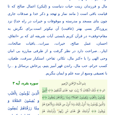
مال و فرزندان زینت حیات دنیاست و (لیکن) اعمال صالح که تا
قیامت باقی است ( مانند نماز و تهجد و ذکر خدا و صدقات جاری
چون بنای مسجد و مدرسته و موقوفات و خیرات در راه خدا) نزد
پروردگار بسی بهتر (عاقبت) آن نیکوتر است.برای نگرش به
مقام«وقف» در قرآن کریم بایستی آیات شریفه ای که بر «انفاق،
احسان، عمل صالح، خیرات، مبرات،...باقیات صالحات،
ایثار،...صراحت دارد در نظر گرفت و از طرفی مبارزه بی امان
وحی الهی را با «کنز مال، تکاثر، تفاخر، استکبار سرقت، طغیان،
کسب حرام، حب مال، راندن قهر آمیز یتیم، پرخاش برسائل و ...را
با تعمیقی وسیع از سه علم و ایمان بنگریم.
سوره بقره، آیه ۳
الَّذِینَ یُؤْمِنُونَ بِالْغَیْبِ
وَ یُقِیمُونَ الصَّلَاةَ وَ
مِمَّا رَزَقْنَاهُمْ یُنفِقُونَ