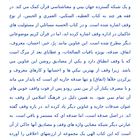
و يک شبکه گسترده جهان بيني و معناشناسي قرآن کمک مي کند. در
فقه هر چند به کتاب العطيه، السکني، العمري و الحبس، از نوع
وقف اشاره شده است. و در کتاب الحسبه مسائلي ار مسئوليت هاي
حاکمان در اداره وقف اشاره کرده اند، اما در قرآن کريم موضوعاتي
ديگر مطرح شده است. اين عناوين مانند: بِرّ، خير، احسان، معروف،
انفاق، صدقه، بويژه باقيات الصالحات، و عطاياي بعد از مرگ است
که با وقف انطباق دارد و يکي از مصاديق روشن اين عناوين مي
باشد. زيرا وقف از بهترين نيکي ها و احسانها و کارهاي معروف و
پرکردن خلأها (انفاق) و تنها صدقه جاريه اي است که پايدار مي ماند
و با مصرف يکبار آن از بين نمي رودو پس از فوت واقف خوبي هاي
آن تمام نمي شود. به همين دليل در فرهنگ اسلامي از وقف به
عنوان صدقات جاريه و عناوين ديگر ياد کرده اند. در باره وقف گفته
اند: در اصل صدقه است، اما صدقه اي که مستمر و باقي است. به
عبارتي ديگر شبکه معنايي واژه هاي وقف و مصاديق آنها حاکي از آن
است که اين کتاب الهي يک مجموعه از ارزشهاي اخلاقي را آورده