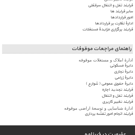
فرایند نقل و انتقال سرقفلی
سایر فرایند ها
امور قراردادها
ادارۀ نظارت بر قراردادها
فرایند برگزاری مزایدۀ مستغلات
راهنمای مراجعات موقوفات
ادارۀ املاک و مستغلات موقوفه
دایرۀ مسکونی
دایرۀ تجاری
دایرۀ زراعی
دایرۀ حقوق عمومی ( شوارع )
فرایند تجدید اجاره
فرایند نقل و انتقال
فرایند تغییر کاربری
ادارۀ شناسایی و توسعۀ اراضی موقوفه
فرایند انجام امور نقشه برداری
عضویت در خبرنامه