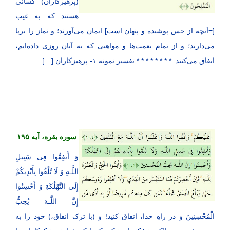
(پرهیزکاران) کسانی
هستند که به غیب
[=آنچه از حس پوشیده و پنهان است‌] ایمان می‌آورند؛ و نماز را برپا
می‌دارند؛ و از تمام نعمت‌ها و مواهبی که به آنان روزی داده‌ایم،
انفاق می‌کنند. * * * * * * * * تفسیر نمونه ۱- پرهیزکاران […]
سوره بقره، آیه ۱۹۵
وَ أَنفِقُوا فِی سَبِیلِ
اللَّـهِ وَ لَا تُلْقُوا بِأَیْدِیكُمْ
إِلَى التَّهْلُكَةِ وَ أَحْسِنُوا
إِنَّ اللَّـهَ یُحِبُّ
الْمُحْسِنِینَ و در راهِ خدا، انفاق کنید! و (با ترک انفاق،) خود را به