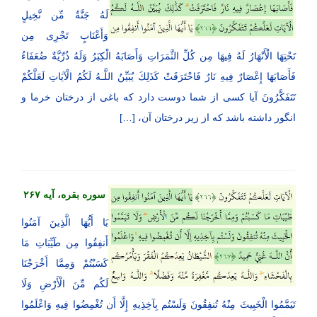
لَهُ جَنَّةٌ مِّن نَّخِیلٍ
وَأَعْنَابٍ تَجْرِی مِن
تَحْتِهَا الْأَنْهَارُ لَهُ فِیهَا مِن كُلِّ الثَّمَرَاتِ وَأَصَابَهُ الْكِبَرُ وَلَهُ ذُرِّیَّةٌ ضُعَفَاءُ
فَأَصَابَهَا إِعْصَارٌ فِیهِ نَارٌ فَاحْتَرَقَتْ كَذَلِكَ یُبَیِّنُ اللَّـهُ لَكُمُ الْآیَاتِ لَعَلَّكُمْ
تَتَفَكَّرُونَ آیا کسی از شما دوست دارد که باغی از درختان خرما و
انگور داشته باشد که از زیر درختان آن، […]
سوره بقره، آیه ۲۶۷
یَا أَیُّهَا الَّذِینَ آمَنُوا
أَنفِقُوا مِن طَیِّبَاتِ مَا
كَسَبْتُمْ وَمِمَّا أَخْرَجْنَا
لَكُم مِّنَ الْأَرْضِ وَلَا
تَیَمَّمُوا الْخَبِیثَ مِنْهُ تُنفِقُونَ وَلَسْتُم بِآخِذِیهِ إِلَّا أَن تُغْمِضُوا فِیهِ وَاعْلَمُوا