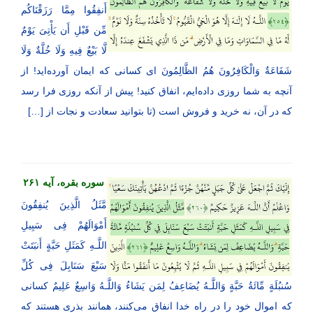
أَنفِقُوا مِمَّا رَزَقْنَاكُم
مِّن قَبْلِ أَن یَأْتِیَ یَوْمٌ
لَّا بَیْعٌ فِیهِ وَلَا خُلَّةٌ وَلَا
شَفَاعَةٌ وَالْكَافِرُونَ هُمُ الظَّالِمُونَ ای کسانی که ایمان آورده‌اید! از
آنچه به شما روزی داده‌ایم، انفاق کنید! پیش از آنکه روزی فرا رسد
که در آن، نه خرید و فروش است (تا بتوانید سعادت و نجات از […]
سوره بقره، آیه ۲۶۱
مَّثَلُ الَّذِینَ یُنفِقُونَ
أَمْوَالَهُمْ فِی سَبِیلِ
اللَّـهِ كَمَثَلِ حَبَّةٍ أَنبَتَتْ
سَبْعَ سَنَابِلَ فِی كُلِّ
سُنبُلَةٍ مِّائَةُ حَبَّةٍ وَاللَّـهُ یُضَاعِفُ لِمَن یَشَاءُ وَاللَّـهُ وَاسِعٌ عَلِیمٌ کسانی
که اموال خود را در راه خدا انفاق می‌کنند، همانند بذری هستند که