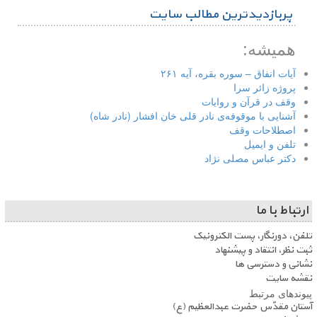
پربازدیدترین مطالب سایت
همیشه:
آیات انفاق – سوره بقره، آیه ۲۶۱
پروژه زائر سرا
وقف در قرآن و روایات
آشنایی با موقوفه‌ی نادر قلی خان افشار (نادر شاه)
اصطلاحات وقف
تلفن و ایمیل
دکتر عباس مصلی نژاد
ارتباط با ما
تلفن، دورنگار، پست الکترونیک
ثبت نظر، انتقاد و پیشنهاد
نشانی و دسترسی ها
نقشه سایت
پیوندهای مرتبط
آستان مقدّس حضرت عبدالعظیم (ع)