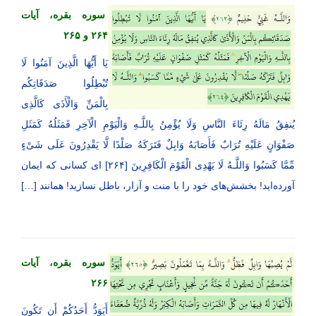
سوره بقره، آیات
۲۶۴ و ۲۶۵
یَا أَیُّهَا الَّذِینَ آمَنُوا لَا
تُبْطِلُوا صَدَقَاتِكُم
بِالْمَنِّ وَالْأَذَى كَالَّذِی
یُنفِقُ مَالَهُ رِئَاءَ النَّاسِ وَلَا یُؤْمِنُ بِاللَّـهِ وَالْیَوْمِ الْآخِرِ فَمَثَلُهُ كَمَثَلِ
صَفْوَانٍ عَلَیْهِ تُرَابٌ فَأَصَابَهُ وَابِلٌ فَتَرَكَهُ صَلْدًا لَّا یَقْدِرُونَ عَلَى شَیْءٍ
مِّمَّا كَسَبُوا وَاللَّـهُ لَا یَهْدِی الْقَوْمَ الْكَافِرِینَ [۲۶۴] ای کسانی که ایمان
آورده‌اید! بخشش‌های خود را با منت و آزار، باطل نسازید! همانند […]
سوره بقره، آیات
۲۶۶
أَیَوَدُّ أَحَدُكُمْ أَن تَكُونَ