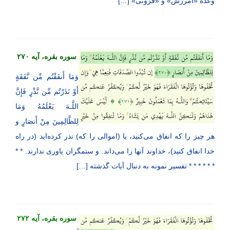
وعده «آمرزش» و «فزونی» […]
سوره بقره، آیه ۲۷۰
وَمَا أَنفَقْتُم مِّن نَّفَقَةٍ
أَوْ نَذَرْتُم مِّن نَّذْرٍ فَإِنَّ
اللَّـهَ يَعْلَمُهُ وَمَا
لِلظَّالِمِينَ مِنْ أَنصَارٍ و
هر چیز را که انفاق می‌کنید، یا (اموالی را که) نذر کرده‌اید (در راه
خدا انفاق کنید)، خداوند آنها را می‌داند. و ستمگران یاوری ندارند. * *
* * * * * * تفسیر نمونه به دنبال آيات گذشته […]
سوره بقره، آیه ۲۷۲