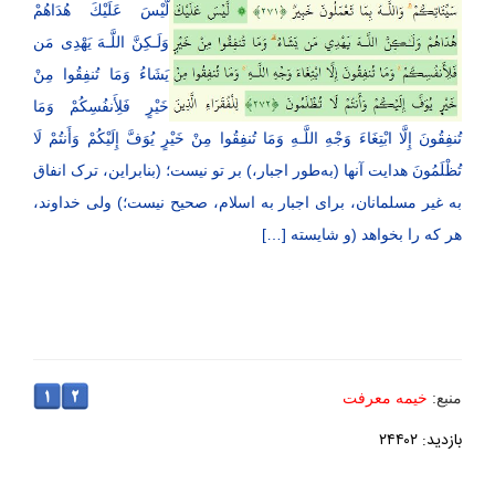
لَّیْسَ عَلَیْكَ هُدَاهُمْ
وَلَـكِنَّ اللَّـهَ یَهْدِی مَن
یَشَاءُ وَمَا تُنفِقُوا مِنْ
خَیْرٍ فَلِأَنفُسِكُمْ وَمَا
تُنفِقُونَ إِلَّا ابْتِغَاءَ وَجْهِ اللَّـهِ وَمَا تُنفِقُوا مِنْ خَیْرٍ یُوَفَّ إِلَیْكُمْ وَأَنتُمْ لَا
تُظْلَمُونَ هدایت آنها (به‌طور اجبار،) بر تو نیست؛ (بنابراین، ترک انفاق
به غیر مسلمانان، برای اجبار به اسلام، صحیح نیست؛) ولی خداوند،
هر که را بخواهد (و شایسته […]
منبع:
خیمه معرفت
بازدید: ۲۴۴۰۲