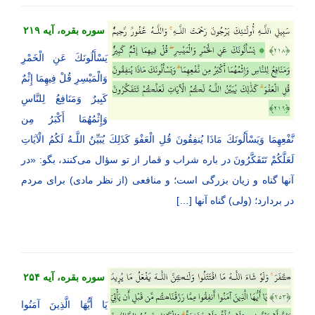
سوره بقره، آیه ۲۱۹
یَسْأَلُونَكَ عَنِ الْخَمْرِ
وَالْمَیْسِرِ قُلْ فِیهِمَا إِثْمٌ
كَبِیرٌ وَمَنَافِعُ لِلنَّاسِ
وَإِثْمُهُمَا أَكْبَرُ مِن
نَّفْعِهِمَا وَیَسْأَلُونَكَ مَاذَا یُنفِقُونَ قُلِ الْعَفْوَ كَذَلِكَ یُبَیِّنُ اللَّـهُ لَكُمُ الْآیَاتِ
لَعَلَّكُمْ تَتَفَكَّرُونَ در باره شراب و قمار از تو سؤال می‌کنند، بگو: «در
آنها گناه و زیان بزرگی است؛ و منافعی (از نظر مادی) برای مردم
در بردارد؛ (ولی) گناه آنها […]
سوره بقره، آیه ۲۵۴
یَا أَیُّهَا الَّذِینَ آمَنُوا