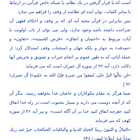
است که با قرار گرفتن در يک نظام، يا شبکه خاص قرآني در ارتباط
با ساير کلمات، توان ايده اي نظامند از وقف را فراهم مي سازد.
پس بنابراین در قرآن مجید آیه ای که بر وقف و احکام فقهی آن
صراحت داشته باشد وجود ندارد، ولی می توان از باب اولویت با
آیات مربوط به «احسان و انفاق»، «قرض الحسنه»، «تعاون» و
«صدقه» به جواز و بلکه جهان و استحباب وقف استدلال کرد؛ از
جمله آیاتی که به طور عموم بر انجام خیرات و تشویق و تحریض آنها
دلالت دارد، آیه ۹۲ از سوره آل عمران است که می فرماید:
«لن تنالُوا البرَّ حتّی تُنفقوا من شیءٍ فإنّ الله به علیم»[ آل عمران/
۹۲ ]
شما هرگز به مقام نیکوکاران و خاصان خدا نخواهید رسید، مگر آن
که از آنچه دوست می دارید و بسیار محبوب است در راه خدا انفاق
کنید «هرچه انفاق کنید خدا بر آن آگاه است». و نیز آیه ۴۶ از سوره
کهف که می فرماید:
«المالُ و البَنونَ زینةُ الحیاةِ الدنیا و والباقیات الصالحات خیرٌ عند ربک
ثواباً خیرٌ اَملاً»[ کهف / ۴۶]؛