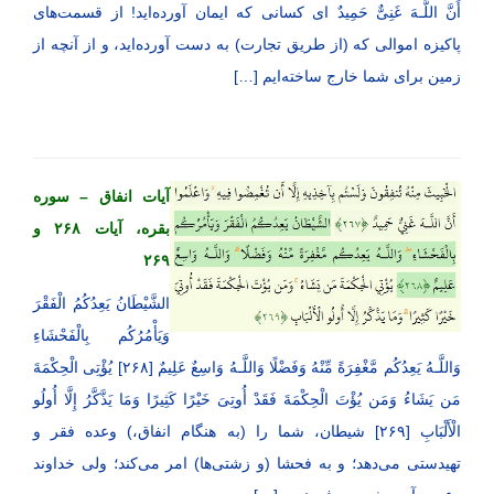
أَنَّ اللَّـهَ غَنِیٌّ حَمِیدٌ ای کسانی که ایمان آورده‌اید! از قسمت‌های
پاکیزه اموالی که (از طریق تجارت) به دست آورده‌اید، و از آنچه از
زمین برای شما خارج ساخته‌ایم […]
آیات انفاق – سوره
بقره، آیات ۲۶۸ و
۲۶۹
الشَّیْطَانُ یَعِدُكُمُ الْفَقْرَ
وَیَأْمُرُكُم بِالْفَحْشَاءِ
وَاللَّـهُ یَعِدُكُم مَّغْفِرَةً مِّنْهُ وَفَضْلًا وَاللَّـهُ وَاسِعٌ عَلِیمٌ [۲۶۸] یُؤْتِی الْحِكْمَةَ
مَن یَشَاءُ وَمَن یُؤْتَ الْحِكْمَةَ فَقَدْ أُوتِیَ خَیْرًا كَثِیرًا وَمَا یَذَّكَّرُ إِلَّا أُولُو
الْأَلْبَابِ [۲۶۹] شیطان، شما را (به هنگام انفاق،) وعده فقر و
تهیدستی می‌دهد؛ و به فحشا (و زشتی‌ها) امر می‌کند؛ ولی خداوند