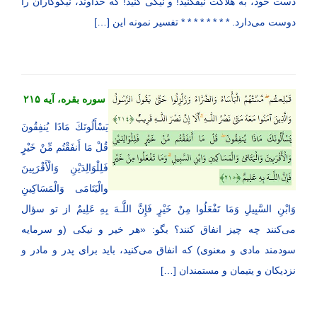
دست خود، به هلاکت نیفکنید! و نیکی کنید! که خداوند، نیکوکاران را
دوست می‌دارد. * * * * * * * * تفسیر نمونه این […]
سوره بقره، آیه ۲۱۵
يَسْأَلُونَكَ مَاذَا يُنفِقُونَ
قُلْ مَا أَنفَقْتُم مِّنْ خَيْرٍ
فَلِلْوَالِدَيْنِ وَالْأَقْرَبِينَ
والْيَتَامَى وَالْمَسَاكِينِ
وَابْنِ السَّبِيلِ وَمَا تَفْعَلُوا مِنْ خَيْرٍ فَإِنَّ اللَّـهَ بِهِ عَلِيمٌ از تو سؤال
می‌کنند چه چیز انفاق کنند؟ بگو: «هر خیر و نیکی (و سرمایه
سودمند مادی و معنوی) که انفاق می‌کنید، باید برای پدر و مادر و
نزدیکان و یتیمان و مستمندان […]