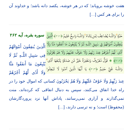
هفت خوشه برویاند؛ که در هر خوشه، یکصد دانه باشد؛ و خداوند آن
را برای هر کس […]
سوره بقره، آیه ۲۶۲
الَّذِینَ یُنفِقُونَ أَمْوَالَهُمْ
فِی سَبِیلِ اللَّـهِ ثُمَّ لَا
یُتْبِعُونَ مَا أَنفَقُوا مَنًّا
وَلَا أَذًى لَّهُمْ أَجْرُهُمْ
عِندَ رَبِّهِمْ وَلَا خَوْفٌ عَلَیْهِمْ وَلَا هُمْ یَحْزَنُونَ کسانی که اموال خود را در
راه خدا انفاق می‌کنند، سپس به دنبال انفاقی که کرده‌اند، منت
نمی‌گذارند و آزاری نمی‌رسانند، پاداش آنها نزد پروردگارشان
(محفوظ) است؛ و نه ترسی دارند، […]