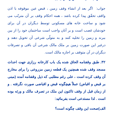
جواب: اگر بعد از انشاء وقف زمین ، قبض عین موقوفه با اذن
واقف تحقّق پیدا کرده باشد ، همه احکام وقف بر آن مترتّب می
شود و ساخت خانه ‌های مسکونی توسط دیگران در آن برای
خودشان غصب است و بر آنان واجب است ساختمان خود را از بین
ببرند و زمین را تخلیه کنند و به متولّی شرعی آن تحویل دهند و
درغیر این صورت زمین بر ملک مالک شرعی آن باقی و تصرفات
دیگران در آن متوقف بر اجازه مالک است.
۳۲. طبق وقفنامه الحاق شده یک باب کارخانه رزازی جهت احداث
مسجد وقف شده همچنین یک قطعه زمین مزروعی را برای مخارج
آن وقف کرده است ، علی رغم مطلبی که ذیل وقفنامه آمده (مبنی
بر قبض و اقباض) عملاً هیچگونه قبض و اقباضی صورت نگرفته . و
از زمان قبل از وقف تاکنون این ملک در تصرف مالک و ورثه بوده
است . لذا مستدعی است بفرمائید:
الف)صحت این وقف چگونه است؟