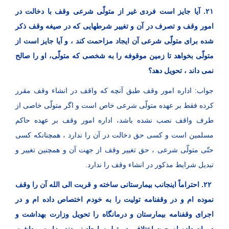
۲۱. آیا جایز است فردی غیر از متولّی شرعی وقف با دخالت در
امور وقف و تصرف در آن و تغییر شرطهایی که در صیغه وقف ذکر
شده برای متولّی شرعی آن ایجاد مزاحمت کند ، و آیا جایز است از
متولّی بخواهد تا زمین موقوفه را به شخصی که متولّی، او را صالح
نمی ‌داند ، تحویل دهد؟
جواب: اداره امور وقف طبق آنچه که واقف در انشاء وقف مقرر
کرده فقط بر عهده متولّی شرعی خاص است و اگر متولّی خاصی از
طرف واقف نصب نشده باشد، اداره امور وقف بر عهده حاکم
مسلمین است و کسی حق دخالت در آن را ندارد ، همچنانکه کسی
حتّی متولّی شرعی ، حق تغییر وقف از جهت آن و همچنین تغییر و
تبدیل شرایط مذکور در انشاء وقف را ندارد.
۲۲. احتراماً اینجانب بیمارستانی ساخته و قربت الی الله آن را وقف
نموده ام و در وقفنامه تولیت را به خودم اختصاص داده ام و در
اجرای وقفنامه بیمارستان و درمانگاه را تحویل وزارت بهداشت و