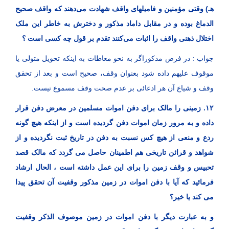
هـ) وقتی مؤمنین و فامیلهای واقف شهادت می‌دهند که واقف صحیح
الدماغ بوده و در مقابل داماد مذکور و دخترش به خاطر این ملک
اختلال ذهنی واقف را اثبات می‌کنند تقدم بر قول چه کسی است ؟
جواب : در فرض مذکوراگر به نحو معاطات به اینکه تحویل متولی یا
موقوف علیهم داده شود بعنوان وقف، صحیح است و بعد از تحقق
وقف و شیاع آن هر ادعائی بر عدم صحت وقف مسموع نیست.
۱۲. زمینی را مالک برای دفن اموات مسلمین در معرض دفن قرار
داده و به مرور زمان اموات دفن گردیده است و از اینکه هیچ گونه
ردع و منعی از هیچ کس نسبت به دفن در تاریخ ثبت نگردیده و از
شواهد و قرائن تاریخی هم اطمینان حاصل می گردد که مالک قصد
تحبیس و وقف زمین را برای این عمل داشته است ، الحال ارشاد
فرمائید که آیا با دفن اموات در زمین مذکور وقفیت آن تحقق پیدا
می کند یا خیر؟
و به عبارت دیگر با دفن اموات در زمین موصوف الذکر وقفیت