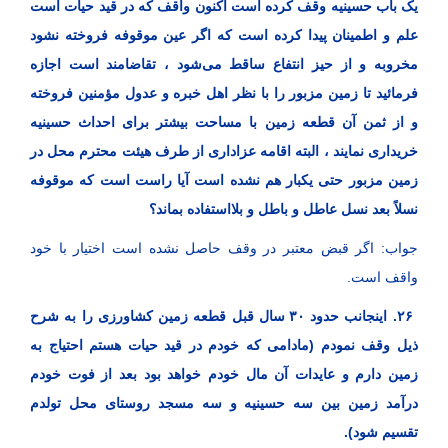
یک باب حسینیه وقف کرده است اکنون واقف که در قید حیات است
علم و اطمینان پیدا کرده است که اگر عین موقوفه فروخته نشود
مخروبه و از حیز انتفاع ساقط می‌شود ، تقاضامند است اجازه
فرمائید تا زمین مزبور را با نظر اهل خبره و عدول مؤمنین فروخته
و از ثمن آن قطعه زمین با مساحت بیشتر برای احداث حسینیه
خریداری نمایند ، البته اقامه عزاداری از طرف هیئت محترم محل در
زمین مزبور حتی یکبار هم نشده است آیا راست است که موقوفه
نسلاً بعد نسل عاطل و باطل و بلااستفاده بماند؟
جواب: اگر قبض معتبر در وقف حاصل نشده است اختیار با خود
واقف است.
۲۶. اینجانب حدود ۳۰ سال قبل قطعه زمین کشاورزی را به شرح
ذیل وقف نمودم (مادامی که خودم در قید حیات هستم احتیاج به
زمین دارم و عایدات آن مال خودم خواهد بود بعد از فوت خودم
درآمد زمین بین سه حسینیه و سه مسجد روستای محل تولدم
تقسیم شود).