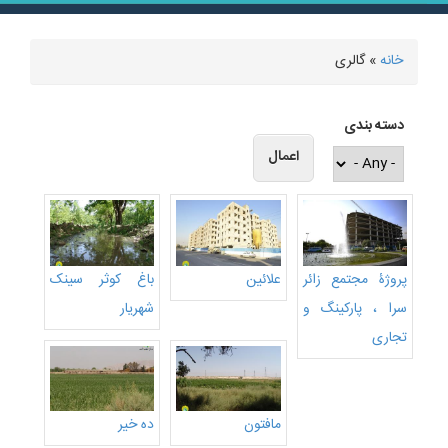
خانه
» گالری
شما اینجا هستید
دسته بندی
پروژۀ مجتمع زائر
علائین
باغ کوثر سینک
سرا ، پارکینگ و
شهریار
تجاری
مافتون
ده خیر