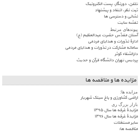
تلفن، دورنگار، پست الکترونیک
ثبت نظر، انتقاد و پیشنهاد
نشانی و دسترسی ها
نقشه سایت
پیوندهای مرتبط
آستان مقدّس حضرت عبدالعظیم (ع)
ادارۀ نذورات و هدایای مردمی
سامانه مشارکت در نذورات و هدایای مردمی
دارالشفاء کوثر
پردیس تهران دانشگاه قرآن و حدیث
مزایده ها و مناقصه ها
مزایده ها:
اراضی کشاورزی و باغ سینک شهریار
بازار بزرگ ری
مزایدۀ غرفه ها سال ۱۳۹۵
مزایدۀ غرفه ها سال ۱۳۹۶
سایر مستغلات
مناقصه ها: