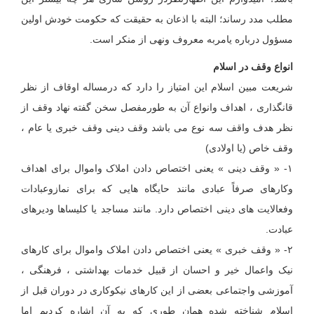
مطلب مدد رساند؛ البته با اذعان به حقیقت که حکومت خودش اولین
مسؤول درباره یامربه معروف ونهی از منکر است.
انواع وقف در اسلام
شریعت مبین اسلام این امتیاز را دارد که درمساله اوقاف از نظر
قانگذاری ، اهداف وانواع آن به طورمفصل سخن گفته نهاد وقف از
نظر هدف واقف سه نوع می باشد وقف دینی وقف خبری یا عام ،
وقف خاص (یا اولادی)
۱- « وقف دینی » یعنی اختصاص دادن املاک واموال برای اهداف
وکارهای صرفاً عبادی مانند حایگاه هایی که برای نمازوعبادات
وفعالایت های دینی اختصاص دارد. مانند مساجد یا کلیساها ودیرهای
عبادت.
۲- « وقف خبری » یعنی اختصاص دادن املاک واموال برای کارهای
نیک واعمال خیر و احسان از قبیل خدمات بهداشتی ، فرهنگی ،
آموزشی واجتماعی بعضی از این کارهای نیکوکاری در دوران قبل از
اسلام شناخته شده همان طوری که به آن اشاره کردیم اما