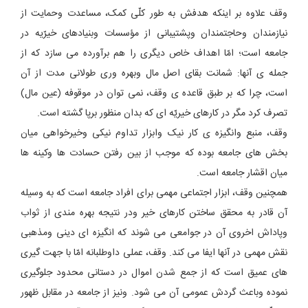
وقف علاوه بر اینکه هدفش به طور کلّی کمک، مساعدت وحمایت از
نیازمندان وحاجتمندان وپشتیبانی از مؤسسات وبنیادهای خیرّیه در
جامعه است؛ امّا اهداف خاص دیگری را هم برآورده می سازد که از
جمله ی آنها: شمانت بقای اصل مال وبهره وری طولانی مدت از آن
است، چرا که بر طبق قاعده ی وقف، نمی توان در موقوفه (عین مال)
تصرف کرد مگر در کارهای خیریّه ای که بدان منظور برپا گشته است.
وقف، منبع وانگیزه ی کار نیک وابزار تداوم نیکی وخیرخواهی میان
بخش های جامعه بوده که موجب از بین رفتن حسادت ها وکینه ها
میان اقشار جامعه است.
همچنین وقف، ابزار اجتماعی مهمی برای افراد جامعه است که به وسیله
آن قادر به محقق ساختن کارهای خیر ودر نتیجه بهره مندی از ثواب
وپاداش اخروی آن در جوامعی می شوند که انگیزه ای دینی ومذهبی
نقش مهمی در آنها ایفا می کند. وقف، عملی داوطلبانه امّا با جهت گیری
های عمیق است که از جمع شدن اموال در دستانی محدود جلوگیری
نموده وباعث گردش عمومی آن می شود. ونیز از جامعه در مقابل ظهور