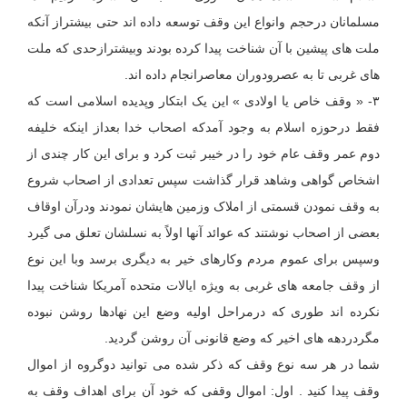
مسلمانان درحجم وانواع این وقف توسعه داده اند حتی بیشتراز آنکه
ملت های پیشین با آن شناخت پیدا کرده بودند وبیشترازحدی که ملت
های غربی تا به عصرودوران معاصرانجام داده اند.
۳- « وقف خاص یا اولادی » این یک ابتکار وپدیده اسلامی است که
فقط درحوزه اسلام به وجود آمدکه اصحاب خدا بعداز اینکه خلیفه
دوم عمر وقف عام خود را در خیبر ثبت کرد و برای این کار چندی از
اشخاص گواهی وشاهد قرار گذاشت سپس تعدادی از اصحاب شروع
به وقف نمودن قسمتی از املاک وزمین هایشان نمودند ودرآن اوقاف
بعضی از اصحاب نوشتند که عوائد آنها اولاً به نسلشان تعلق می گیرد
وسپس برای عموم مردم وکارهای خیر به دیگری برسد وبا این نوع
از وقف جامعه های غربی به ویژه ایالات متحده آمریکا شناخت پیدا
نکرده اند طوری که درمراحل اولیه وضع این نهادها روشن نبوده
مگردردهه های اخیر که وضع قانونی آن روشن گردید.
شما در هر سه نوع وقف که ذکر شده می توانید دوگروه از اموال
وقف پیدا کنید . اول: اموال وقفی که خود آن برای اهداف وقف به