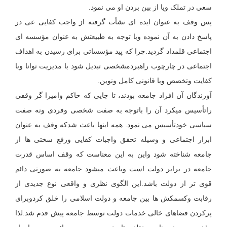
سعی در تملک ویا از بین بردن او می نمود.
پس وقف به عنوان ایده ای نشأت گرفته از واجب کفایی عی در
پاسخ دادن به آن نموده وبا توجه به طبیعتش به عنوان مؤسسه ای
اجتماعی قلمداد گردید.چرا که پید مؤسساتی برای رسیدن به اهداف
اجتماعی در چارچوب راهبردمشخصی تبدیل شود با مدیریت توانا وبا
کفایت وتخصص وبا قانونی کامل ونوین.
آورندگان آن افراد جامعه بودند، تا جایی که حاکم وامیرا گر وقفی
راتأسیس میکرد آن را باتوجه به صفت شخصی وفردی ونه صفت
سیاسی خودتأسیس می نمود. همه اینها باعث شدکه وقف به عنوان
ابزار اجتماعی و وسیله تحقق واجبات کفایی ورفع سختی ها از
جامعه شناخته شود واین به این معناست که وقف اساس قدرت
جامعه در برابر دولت است وباعث میشود جامعه به صورتی دائم
قوی تر از دولت باشد.این الگوی نظری و واقعی نوع جدیدی از
رقابت وکسمکش ها بین جامعه و دولت اسلامی را خلق کردوبرای
پرکردن فضاهای خالی خدمات دولت توسط جامعه پیش قدم شد.لذا