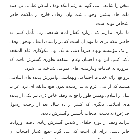
سخن را شافعی می گوید به رغم اینکه وقف اماکن عبادتی نزد همه
ملت های پیشین وجود داشت وآن اوقاف خارج از ملکیت خاص
اشخاص بوده است.
ما نیازی نداریم که درباره گفتار امام شافعی زیاد تأمل کنیم. به
خاطر اینکه برای ما مهم آن است که در راستای انتقال وتحول وقف
از یک مؤسسه ونهاد صرفاً دینی به یک نهاد نیکوکاری عام المنفعه
تأکید کنیم، این نهاد احسان وعام المنفعه بطوری گسترش یافت که
امروزه به خدمات ونیازمندی های عمومی شناخته می شود.
درواقع ارائه خدمات اجتماعی وبهداشتی وآموزش پدیده های اسلامی
هستند که از نبی اکرم به ما رسیده بدون هیچ سابقه ای نزد اعراب
قبل از اسلام، وهمین طور راجع به وقف خاص ذری نیز یکی از پدیده
های اسلامی دیگری که کمتر از ده سال بعد از رحلت رسول
خدا(ص) به دست اصحاب تأسیس وگسترش یافت.
فرایند وقف از دوره خلفای راشدین گسترش زیادی یافت، وروایت
جابر دلیلی برای آن است که می گوید:«هیچ کساز اصحاب آن