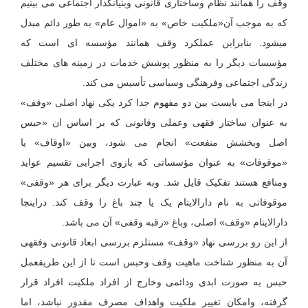
وقف را همانند نظام وساختاری قانونی وبنیانگذار اجتماعی می بینیم
که به موجب آن«ملکیت خاص» به «اموال عام» به طور دائم مبدل
میشود. بنابراین عملکرد وقف همانند مؤسسه ای است که
مؤسسات دیگر را به منظور پوشش خدمات در زمینه های مختلف
زندگی اجتماعی وفرهنگی وسیاسی تأسیس می کند.
در اینجا می بایست بین دو مفهوم جدا کرد یکی نهاد اصلی «وقف»
به عنوان ساختار فقهی وعملی وقانونی که بر اساس ان «حبس
اصل وبخشش منفعت» انجام می شود، وبین «اوقاف» یا
«موقوفات» به عنوان مؤسساتی که بازوی اجرایی تقسیم عواید
ومنافع هستند تفکیک قایل شد. وبه عبارت دیگر برای هر «وقفی»
موقوفاتی به نام دارالایتام یک یا چند باغ را وقف کند. دراینجا
دارالایتام «وقف» اصلی، وباغ «رقبه وقفی» آن می باشد.
از این رو بررسی نهاد «وقف» مستلزم بررسی ابعاد قانونی وفقهی
آن به منظور شناخت ماهیت وقف وحبس است تا از این طریقعمل
حبس به صورت ابدی ودائمی وخارج از افراد ملکیت افراد قرار
گرفته، وامکان تغییر ملکیت واهداف مصرف مقدور نباشد، اما