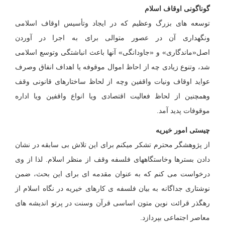
گوناگونی اوقاف اسلام
توسعه های بزرگ وعظیم که در ایجاد وتأسیس اوقاف اسلامی
ونگهداری آن در عصور متوالی برای به اجرا در آوردن
اصل«ماندگاری» و «جاودانگی» آنها باعث انباشتگی وتوسع اسلامی
شد، وتنوع زیادی چه از احاظ اموال موقوفه یا اهداف انفاق وصرف
عواید اوقاف ونیات واقفین وچه از لحاظ ساختارهای قانونی وقف
وهمچنین از لحاظ فعالیت اقتصادی ویا انواع واقفین ویا اداره
موقوفات پدید آمد.
چیستی امور خیریه
از پژوهشگر محترم تشکر میکنم برای این تلاش بی سابقه در نشان
دادن بسترها وخاستگاههای فلسفه وقف از منظر اسلام. لذا از وی
درخواست می کنم که به عنوان مقدمه ای برای این بحث، ضمن
نوشتاری جداگانه به بیان فلسفه ی کارهای خیریه در نگاه اسلام از
رهگذر قرائت نوین متون اساسی قرآن وسنت در پرتو اندیشه های
معاصر اجتماعی بپردازد.