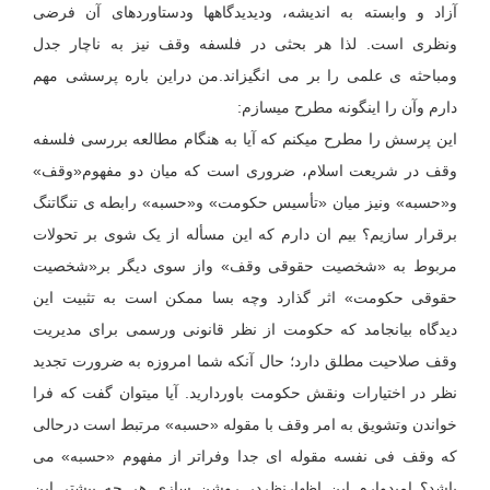
آزاد و وابسته به اندیشه، ودیدیدگاهها ودستاوردهای آن فرضی
ونظری است. لذا هر بحثی در فلسفه وقف نیز به ناچار جدل
ومباحثه ی علمی را بر می انگیزاند.من دراین باره پرسشی مهم
دارم وآن را اینگونه مطرح میسازم:
این پرسش را مطرح میکنم که آیا به هنگام مطالعه بررسی فلسفه
وقف در شریعت اسلام، ضروری است که میان دو مفهوم«وقف»
و«حسبه» ونیز میان «تأسیس حکومت» و«حسبه» رابطه ی تنگاتنگ
برقرار سازیم؟ بیم ان دارم که این مسأله از یک شوی بر تحولات
مربوط به «شخصیت حقوقی وقف» واز سوی دیگر بر«شخصیت
حقوقی حکومت» اثر گذارد وچه بسا ممکن است به تثبیت این
دیدگاه بیانجامد که حکومت از نظر قانونی ورسمی برای مدیریت
وقف صلاحیت مطلق دارد؛ حال آنکه شما امروزه به ضرورت تجدید
نظر در اختیارات ونقش حکومت باوردارید. آیا میتوان گفت که فرا
خواندن وتشویق به امر وقف با مقوله «حسبه» مرتبط است درحالی
که وقف فی نفسه مقوله ای جدا وفراتر از مفهوم «حسبه» می
باشد؟ امیدوارم این اظهارنظردر روشن سازی هر چه بیشتر این