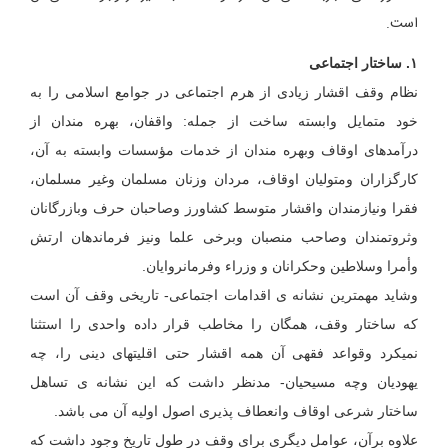
است.
۱. ساختار اجتماعی
نظام وقف اقشار زیادی از هرم اجتماعی در جوامع اسلامی را به
خود متمایل وابسته ساخت از جمله: واقفان، بهره مندان از
درآمدهای اوقاف وبهره مندان از خدمات مؤسسات وابسته به آن،
کارگزاران ومتولیان اوقاف، مردان وزنان مسلمان وغیر مسلمان،
فقرا ونیازمندان واقشار متوسط کشاورز وصاحبان حرف وبازرگانان
وثروتمندان وصاحب منصبان وبرخی علما ونیز فرماندهان ارتش
وأمرا وسلاطین وحکرانان و وزراء وفرمانروایان.
وشاید مهمترین نشانه ی اقدامات اجتماعی- تاریخی وقف آن است
که ساختار وقف، همگان را مخاطب قرار داده واحدی را استثنا
نمیکرد وقواعد فقهی آن همه اقشار حتی اقلیتهای دینی را، چه
یهودیان وچه مسیحیان- مدنظر داشت که این نشانه ی تساهل
ساختار شرعی اوقاف وانعطاف پذیری اصول اولیه آن می باشد.
علاوه برآن، عوامل دیگری برای وقف در طول تاریخ وجود داشت که