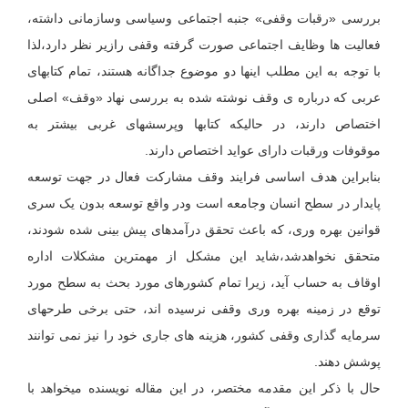
بررسی «رقبات وقفی» جنبه اجتماعی وسیاسی وسازمانی داشته،
فعالیت ها وظایف اجتماعی صورت گرفته وقفی رازیر نظر دارد،لذا
با توجه به این مطلب اینها دو موضوع جداگانه هستند، تمام کتابهای
عربی که درباره ی وقف نوشته شده به بررسی نهاد «وقف» اصلی
اختصاص دارند، در حالیکه کتابها وپرسشهای غربی بیشتر به
موقوفات ورقبات دارای عواید اختصاص دارند.
بنابراین هدف اساسی فرایند وقف مشارکت فعال در جهت توسعه
پایدار در سطح انسان وجامعه است ودر واقع توسعه بدون یک سری
قوانین بهره وری، که باعث تحقق درآمدهای پیش بینی شده شودند،
متحقق نخواهدشد،شاید این مشکل از مهمترین مشکلات اداره
اوقاف به حساب آید، زیرا تمام کشورهای مورد بحث به سطح مورد
توقع در زمینه بهره وری وقفی نرسیده اند، حتی برخی طرحهای
سرمایه گذاری وقفی کشور، هزینه های جاری خود را نیز نمی توانند
پوشش دهند.
حال با ذکر این مقدمه مختصر، در این مقاله نویسنده میخواهد با