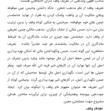
مکاتب فقهی ومذهبی در تعریف وقف دارای اختلافاتی هستند:
تعریف وقف از نظر مذهب حنفی : «نگه داشتن وحبس عین موقوفه
وبقای مالکیت آن بر واقف، وکمک کردن به فقراء از عواید حاصله،در
ضمن بقای خود موقوفه». سرخسی به شکلی کوتاه وقف را بدین ترتیب
بیان می دارد:حبس ملکی از تملک دیگران. مذهب مالکی چنین تعریفی
از وقف دارد: «بخشش سود چیزی در مدّت ماندگاری آن به شرطط
ماندگاری آن در مالکیت بخشنده، هر چند تقدیراً باشد» . تعریف
«شافعی» این گونه است: حبس ونگهداشتن مالی که امکان بهره برداری
از آن در ضمن حفظ اصل آن مال موجود باشد وباید بدون تصرف در
اصل آن، تنها عواید آن در کارهای خیر قربه الی الله صرف شود. ونظر
حنبلی ها این است: نگهداری اصل مال توسط صاحبش که از آن در
ضمن نگهداری اصل، در کارهای خیر بهره برداری گردد. وسخنی کوتاه از
این تعریف ها، میتوان مفهوم عام وقف را اینگونه بیان کرد: ایجاد
سوددهی پیوسته وهمیشگی از چیزی، برای برآورده ساختن هدفی
مشروح جهت مصلحتی معین.
اهداف وقف