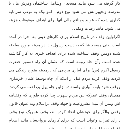
کار گرفته می شود مانند مسجد ، وشامل ساختمان وفرش ها ، یا
مدرسه وتجهیزاتش می شود نوع دوم : اموالیکه به نوعی سرمایه
گذاری شده که عواید ومنافع مالی آنها برای اهداف موقوفات هزینه
می شوند مانند رقبات وقفی .
اگراولین وقف در تاریخ اسلام برای کارهای دینی به اجرا در آمده
است یعنی مسجد قبا که به دست رسول خدا در مدینه منوره ساخته
شده دومین وقف شناخته شده برای اهداف خبری به کار گذاشته
شده است وآن چاه رومه است که عثمان آن راه دستور حضرت
رسول اکرم (ص) برای آبیاری مردمی که درمدینه منوره زندگی می
کردند وقف کرده مردم قبل از اینکه آن چاه توسط عثمان خریداری
ووقف شود بابت آبیاری واستفاده ازاین چاه پول پرداخت می کردند.
همچنان وقف عمرکه بین مردم شهرت پیدا کرده طوری که وقفنامه
اش ومتن آن مبدا مشروعیت واجتهاد وقف دراسلام وبه عنوان قانون
وقفی والگوبرای خودشان اتخاذ کرده اند، وقف عمریک نوع وقف
دارای ثمرات وعواید است که برای کارهای برواحسان مانند اطعام
فقراء ومساکین وابن السبیل صرف می شد.