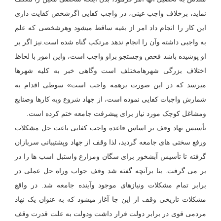
نماید، برخلاف واجب عینی، در واجب کفایی اگرشخص کفایت داری
این کار را انجام داد امر از بقیه ساقط میشود وهرشخصی که علم
به واجبی داشته وآن را انجام ندهد مرتکب گناه شده است.نیز اگر بر
او پوشیده باشد فحص وجستجو براو واجب است، واین امور با لحاظ
اختلاف بزرگی شهرهامختلف است وگاهی خبر به کلیه شهرها
میرسد که در این صورت برهمه واجب است» سوطی اقدام به
شمارش واجبات کفایی نموده است، از جهاد شروع وبه کارها وصنایع
ومشاغل کوچک مورد نیاز برای پیشرفت جامعه ختم کرده است.
تأسیس نهاد وقف بر اساس قاعده واجب کفایی باعث حل مشکلات
ورفع سختی های جامعه گردید، لذا وقف از جهاد وپشتیبانی سربازان
گرفته تا تأسیس آبشخور برای سگان ومزارع واستبل اسب ها را در
بر می گرفت. بنا برآنچه گفته شد وقف جواب وراه حل عملی در
برابر تمام مشکلات ونیازهای موجود وآینده جامعه شد. در واقع
مشکلات تاریخی وقف از این جا آغاز میشود که به عنوان یک نهاد
مردمی قوی در برابر دولت قرار داشت ودولت به علت قدرت وقف