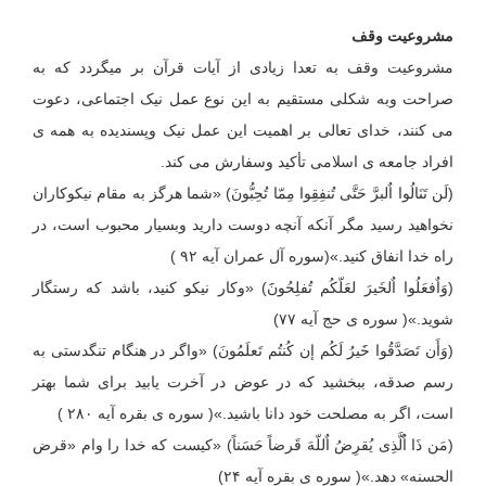
مشروعیت وقف
مشروعیت وقف به تعدا زیادی از آیات قرآن بر میگردد که به
صراحت وبه شکلی مستقیم به این نوع عمل نیک اجتماعی، دعوت
می کنند، خدای تعالی بر اهمیت این عمل نیک وپسندیده به همه ی
افراد جامعه ی اسلامی تأکید وسفارش می کند.
(لَن تَنَالُوا اٌلبرَّ حَتَّی تُنفِقِوا مِمّا تُحِبُّونَ) «شما هرگز به مقام نیکوکاران
نخواهید رسید مگر آنکه آنچه دوست دارید وبسیار محبوب است، در
راه خدا انفاق کنید.»(سوره آل عمران آیه ۹۲ )
(وَاٌفعَلُوا اٌلخَیرَ لعَلّکُم تُفلِحُونََ) «وکار نیکو کنید، باشد که رستگار
شوید.»( سوره ی حج آیه ۷۷)
(وَأَن تَصَدَّقُوا خََیرُ لَکُم إن کُنتُم تَعلَمُونَ) «واگر در هنگام تنگدستی به
رسم صدقه، ببخشید که در عوض در آخرت یابید برای شما بهتر
است، اگر به مصلحت خود دانا باشید.»( سوره ی بقره آیه ۲۸۰ )
(مَن ذَا اٌلَّذِی یُقرِضُ اٌللّهَ قَرضاً حَسَناً) «کیست که خدا را وام «قرض
الحسنه» دهد.»( سوره ی بقره آیه ۲۴)