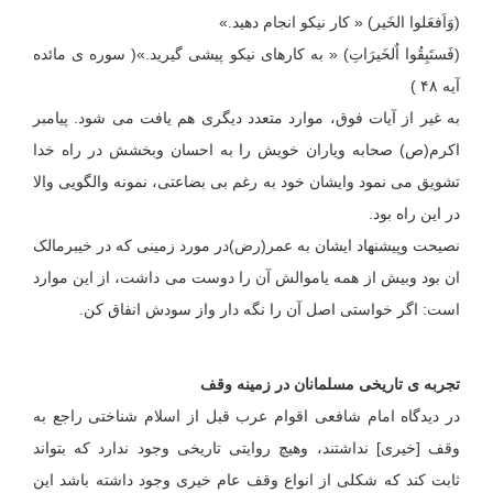
(وَاَفعَلوا الخَیر) « کار نیکو انجام دهید.»
(فَستَبِقُوا اٌلخَیرَاتِ) « به کارهای نیکو پیشی گیرید.»( سوره ی مائده
آیه ۴۸ )
به غیر از آیات فوق، موارد متعدد دیگری هم یافت می شود. پیامبر
اکرم(ص) صحابه ویاران خویش را به احسان وبخشش در راه خدا
تشویق می نمود وایشان خود به رغم بی بضاعتی، نمونه والگویی والا
در این راه بود.
نصیحت وپیشنهاد ایشان به عمر(رض)در مورد زمینی که در خیبرمالک
ان بود وبیش از همه یاموالش آن را دوست می داشت، از این موارد
است: اگر خواستی اصل آن را نگه دار واز سودش انفاق کن.
تجربه ی تاریخی مسلمانان در زمینه وقف
در دیدگاه امام شافعی اقوام عرب قبل از اسلام شناختی راجع به
وقف [خیری] نداشتند، وهیچ روایتی تاریخی وجود ندارد که بتواند
ثابت کند که شکلی از انواع وقف عام خیری وجود داشته باشد این