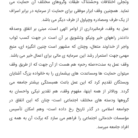
وتجلّی اختلافات وحشتناک طبقات وگروهای مختلف آن حمایت می
نماید. همچنین وقف ابزار موفقی برای حمایت از سرمایه در برابر اسراف
از یک طرف ومصادره وچپاول از طرف دیگر می باشد.
عمل به وقف، فرمانبرداری از اوامر الهی است، مبنی بر انفاق وصدقه
دادندر راههای خیر ونیکو وتشویق بر آن است در جهت کسب ثواب
واجر از خداوند متعال، وچنان که مشهور است چنین انگیزه ای، منبع
مهمی جهت استمرار رشد این سرمایه ی مالی برای اعمال خیر می باشد.
وقف عمل به سنت«صله رحم» هم هست از آن جهت که از طریق وقف
میتوان حمایت ها ومساعدت های بیشماری را به خانواده بزرگ آشنایان
وبستگان تقدیم کرد که این عمل باعث همبستگی بیشتر جامعه می
گردد. وبالاتر از همه اینها، مفهوم وقف، هم تقدیر نیکی واحسان به
گروهها ودسته های مختلف اجتماعی است- چنان که این اتفاق در
جوامعه اسلامی در گذر تاریخ رخ داده است- وهم امکان تأسیس
مؤسسات خدماتی اجتماعی را فراهم می سازد که برکت آن به همه ی
افراد جامعه میرسد.