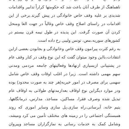
ناهماهنگ از طرف آنان باعث شد که حکومتها کراراً تدابیر واقدامات
شدیدی بر علیه وقف خاص خانوادگی در پیش گیرند.برخی از این
اقدامات در راستای اصلاح وقف خاص وغالباً در جهت الغا ومنحل
کردن آن صورت گرفت. این پدیده در طول نیمه قرن بیستم در
کشورهای سوریه،مص، تونس ولیبی رخ داده است.
به رغم کثرت پیرامون وقف خاص وخانوادگی و بجابودن بعضی ازاین
انتقادات،بااین وجود میتوان گفت که این نوع وقف در کنار وقف عام
در پشتیبانی ازبسیاری ازنهادها وفعالیتهای جامعه مردمی ومدنی
سهم مهمی داشته است. زیرا در اغلب اوقات وقف خاص شامل
سهمی برای مصرف در امور خیریه(هر چند به صورت محدود) بوده
ودر موارد دیگراین نوع اوقاف بعدازمدتهای طولانی به اوقاف عام
تبدیل شده وصرف فقرا، مساکین، مساجد، مدارس، درمانگاهها،
یتیم خانه، آبرسانی،راه سازی،پل سازی وسایر اموری که روند
همبستگی اجتماعی را در زمینه های مختلف تأمین می کرد ومیشد،
وشامل کمک به خدمات رسانی به نمازگزاران مساجد وپیروان