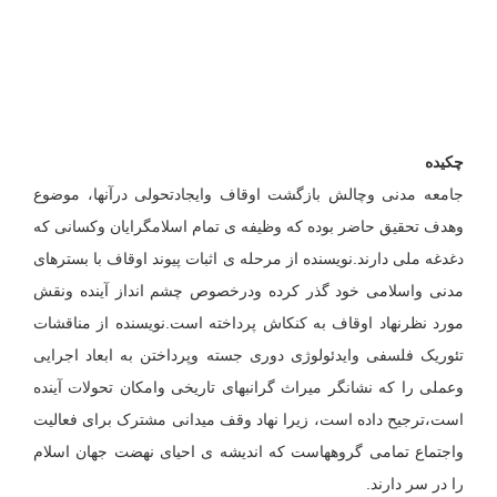
چکیده
جامعه مدنی وچالش بازگشت اوقاف وایجادتحولی درآنها، موضوع
وهدف تحقیق حاضر بوده که وظیفه ی تمام اسلامگرایان وکسانی که
دغدغه ملی دارند.نویسنده از مرحله ی اثبات پیوند اوقاف با بسترهای
مدنی واسلامی خود گذر کرده ودرخصوص چشم انداز آینده ونقش
مورد نظرنهاد اوقاف به کنکاش پرداخته است.نویسنده از مناقشات
تئوریک فلسفی وایدئولوژی دوری جسته وپرداختن به ابعاد اجرایی
وعملی را که نشانگر میراث گرانبهای تاریخی وامکان تحولات آینده
است،ترجیح داده است، زیرا نهاد وقف میدانی مشترک برای فعالیت
واجتماع تمامی گروههاست که اندیشه ی احیای نهضت جهان اسلام
را در سر دارند.