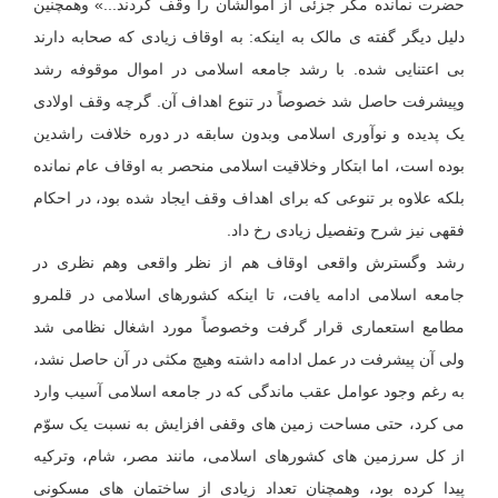
حضرت نمانده مگر جزئی از اموالشان را وقف کردند...» وهمچنین
دلیل دیگر گفته ی مالک به اینکه: به اوقاف زیادی که صحابه دارند
بی اعتنایی شده. با رشد جامعه اسلامی در اموال موقوفه رشد
وپیشرفت حاصل شد خصوصاً در تنوع اهداف آن. گرچه وقف اولادی
یک پدیده و نوآوری اسلامی وبدون سابقه در دوره خلافت راشدین
بوده است، اما ابتکار وخلاقیت اسلامی منحصر به اوقاف عام نمانده
بلکه علاوه بر تنوعی که برای اهداف وقف ایجاد شده بود، در احکام
فقهی نیز شرح وتفصیل زیادی رخ داد.
رشد وگسترش واقعی اوقاف هم از نظر واقعی وهم نظری در
جامعه اسلامی ادامه یافت، تا اینکه کشورهای اسلامی در قلمرو
مطامع استعماری قرار گرفت وخصوصاً مورد اشغال نظامی شد
ولی آن پیشرفت در عمل ادامه داشته وهیچ مکثی در آن حاصل نشد،
به رغم وجود عوامل عقب ماندگی که در جامعه اسلامی آسیب وارد
می کرد، حتی مساحت زمین های وقفی افزایش به نسبت یک سوّم
از کل سرزمین های کشورهای اسلامی، مانند مصر، شام، وترکیه
پیدا کرده بود، وهمچنان تعداد زیادی از ساختمان های مسکونی