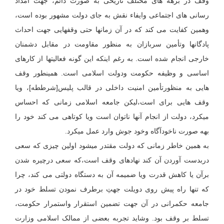
وقف در برهه های مختلف تاریخی به صورت دائم، جهت امداد
رسانی های اجتماعی وایفاء نقش به جای دولت مشهور بوده است،
وهمین کفایت می کند که در آن زمانها حتی وقفهایی جهت احداث
پادگانها وتأمین سربازان به منظور مقاومت در مقابل دشمنان
خارجی انجام شده است. به رغم اینکه این گونه فعالیتها از کارهای
اساسی و وظیفه حکومت ودولت اسلامی است. همینطور وقف
هایی به منظورتأمین امنیت داخلی در قالب پلیس[شرططه]، ویا
وقف هایی برای است،لیکن جامعه اسلامی زمانی که احساس
میکرد، دولت از انجام آنها ناتوان است ویا کوتاهی می کند خود را
بهه صورت ناخودآگاه وخود جوش وارد عمل میکرد.
به همین خاطر زمانی که دولت مقتدر میشود اولین چیزی که سعی
دربدست آوردن آن کند نهادهای وقف است،که سعی درچیره شدن
برآن یا کاهش قدرت ویا ضمیمه آن به دستگاه دولتی می کند، چرا
که تنها راه پیش روی دویلت جهتِ برطرف نمودن تسلط خود در
جامعه حکمرانی در آن جهت تضمین استقرار واستمرار حکومت،
تسلط بر وقف بود. وشاید تجربه بعضی از ممالک اسلامی وزارت