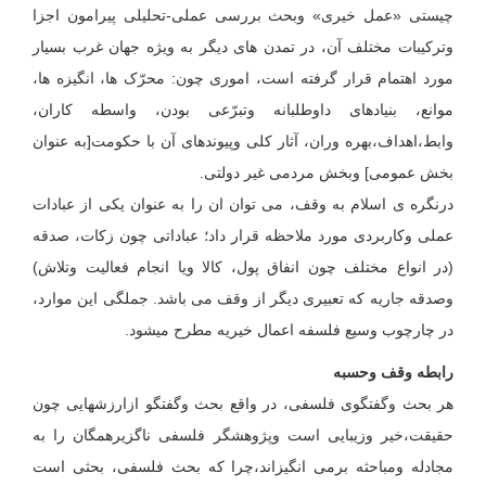
چیستی «عمل خیری» وبحث بررسی عملی-تحلیلی پیرامون اجزا
وترکیبات مختلف آن، در تمدن های دیگر به ویژه جهان غرب بسیار
مورد اهتمام قرار گرفته است، اموری چون: محرّک ها، انگیزه ها،
موانع، بنیادهای داوطلبانه وتبرّعی بودن، واسطه کاران،
وابط،اهداف،بهره وران، آثار کلی وپیوندهای آن با حکومت[به عنوان
بخش عمومی] وبخش مردمی غیر دولتی.
درنگره ی اسلام به وقف، می توان ان را به عنوان یکی از عبادات
عملی وکاربردی مورد ملاحظه قرار داد؛ عباداتی چون زکات، صدقه
(در انواع مختلف چون انفاق پول، کالا ویا انجام فعالیت وتلاش)
وصدقه جاریه که تعبیری دیگر از وقف می باشد. جملگی این موارد،
در چارچوب وسیع فلسفه اعمال خیریه مطرح میشود.
رابطه وقف وحسبه
هر بحث وگفتگوی فلسفی، در واقع بحث وگفتگو ازارزشهایی چون
حقیقت،خیر وزیبایی است وپژوهشگر فلسفی ناگزیرهمگان را به
مجادله ومباحثه برمی انگیزاند،چرا که بحث فلسفی، بحثی است