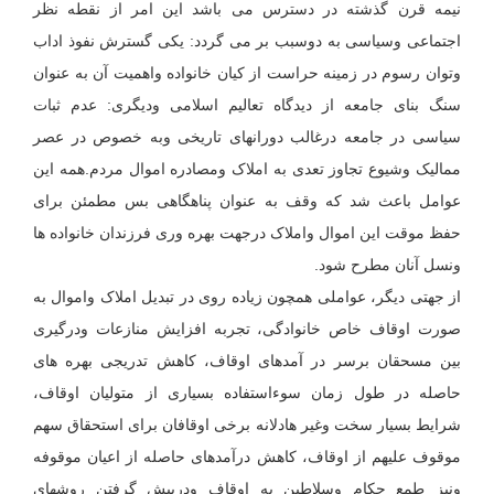
نیمه قرن گذشته در دسترس می باشد این امر از نقطه نظر
اجتماعی وسیاسی به دوسبب بر می گردد: یکی گسترش نفوذ اداب
وتوان رسوم در زمینه حراست از کیان خانواده واهمیت آن به عنوان
سنگ بنای جامعه از دیدگاه تعالیم اسلامی ودیگری: عدم ثبات
سیاسی در جامعه درغالب دورانهای تاریخی وبه خصوص در عصر
ممالیک وشیوع تجاوز تعدی به املاک ومصادره اموال مردم.همه این
عوامل باعث شد که وقف به عنوان پناهگاهی بس مطمئن برای
حفظ موقت این اموال واملاک درجهت بهره وری فرزندان خانواده ها
ونسل آنان مطرح شود.
از جهتی دیگر، عواملی همچون زیاده روی در تبدیل املاک واموال به
صورت اوقاف خاص خانوادگی، تجربه افزایش منازعات ودرگیری
بین مسحقان برسر در آمدهای اوقاف، کاهش تدریجی بهره های
حاصله در طول زمان سوءاستفاده بسیاری از متولیان اوقاف،
شرایط بسیار سخت وغیر هادلانه برخی اوقافان برای استحقاق سهم
موقوف علیهم از اوقاف، کاهش درآمدهای حاصله از اعیان موقوفه
ونیز طمع حکام وسلاطین به اوقاف ودرپیش گرفتن روشهای