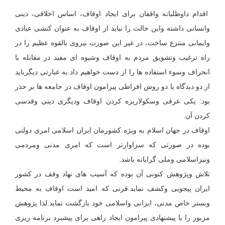
اقدام داوطلبانه واقفان برای ایجاد اوقاف، اساس اخلاقی، دینی
وانسانی داشته واین حالت را نباید از اوقاف به عنوان کنشی عبادی
وایمانی منتزع ساخت، در غیر این صورت نیروی بالقوه عظیم را در
راه ترغیب وتشویق مردم به اوقاف وشیوه ای مفید در مقابله با
انحراف وسوء استفاده ها را از دست خواهیم داد.به عبارتی دیگرباید
از دو دیدگاه یا دو روش افراطی پیرامون اوقاف در جامعه ها بر حذر
بود: یکی عرفی وسکولاریزه کردن اوقاف ودیگری دینی وقدسی
کردن آن.
اوقاف در جهان اسلام به ویژه کشورمان ایران اسلامی امری دولتی
بوده در صورتی که سزاوارتر است که امری مدنی ومردمی
ونیزاسلامی وملی گرایانه باشد.
تلاش وپژوهش کنونی آن بوده که آسیب های نهاد وقف در کشور
ایران پیجویی وکشف نماید.قرنی که امید است اوقاف به محیط
وبستر خاص مدنی، ایرانی واسلامی خود بازگشت نماید.لذا پژوهش
مزبور را با پیشنهادی پیرامون ایجاد راهی برای پیشبرد برنامه ریزی