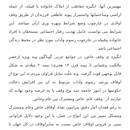
مهمترین آنها، انگیزه حفاظت از املاک خانواده یا قبیله، از جمله
اراضی وساختمانها واستمرار پیوند عاطفی فرزندان از طریق وقف
اولادی در چارچوب وضع شرایط وبهره وری ازآن میباشد. این
شرایط می توانست عامل تهذیب رفتار اجتماعی مستحقان با افراد
خانواده وقبیله در چارچوب رسوم وآداب مورد نظر در محیط زندگی
اجتماعی باشد.
انگیزه ی وقف خاص، در جوامع عربی گوناگون وبه ویژه ازعصر
مالکیت وعثمانی تا نیمه قرن ۱۴ هجری/ نیمه۲۰ میلادی به شکل
قابل توجهی قوت گرفت. وبه علّت تمایل فراوان مردم به این نوع از
اوقاف ورشد رسوم وآداب مربوط به ان نیز افزایش دخالت
حکومتها در امور جامعه سه نوع وقف پا به عرصه وجود نهاده که
عبارتند از : وقف عام، خاص ومشترک بین عام وخاص.
به رغم فقدان امار دقیق پیرامون تعداد اوقاف خاص وعام ومشترک
ومشکل تمییز بین این انواع در عمل، با این وجود دلایل فراوانی
مبنی بر فزونی اوقاف خاص نسبت به سایراوقاف در کل جهان تا