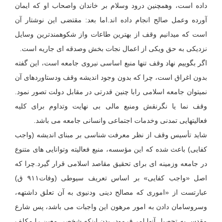
داده است، وهمچنین درود وسلام بر خاندان واصحاب او که ایمان
آورده وعمل صالح انجام داده اند.اما بعد: مقتضی این نوشتار آن
است که میدانیم وقف از بهترین طاعات واز شکوهمندترین وسایل
نزدیکی به حق ویکی از اعمال نجات بخش وصدقه ای جاریه است.
اگر بگوییم نهاد وقف تنها منبع اساسی نیروی جامعه است، این گفته
بدون اغراق است، چرا که بدون وجود اندیشه وقف ودستاوردهای آن
نمیتوان جامعه اسلامی رابا چنین قدرتی در مقابل دولت تصور نمود.
وقف نما یا نگرنقش ومنبع مالی بی نهایت وتداوم برای کلیه
فعالیتهایی تمدنی وخدمات اجتماعی وانسانی جامعه می باشد.
شاید تأسیس وقف از نظر معرفت شناسی بر مبنای اندیشه (واجب
کفایی) باعث شده که این مؤسسه، منبع فعالیته وتوانایی های متنوع
در جامعه وزمینه ای برای تحقیق مقاصد اسلامی قرار گیرد.چرا که
اصل «واجب کفایی» بر اساس تعریف سیوطی (وفات۹۱۱ ق)
عبارتست از «اموری که مصالح دینی ودنیوی به آن تعلق داشتهه،
وسروسامان دادن به امور مرهون این واجبات می باشد، پس شارع
مقدس به تحصیل آنها امر فرمود، بدن اینکه شخصی معین را مکلف