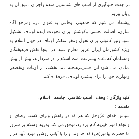
در جهت جلوگیری از آسب های شناسایی شده واجرای دقیق آن به
پایان ببریم.
پیشنهاد می کنیم که جمعیتی اوقافی به عنوان بازو ومرجع آگاه
سازی، اصالت بخشی وکوشش برای تحولات آینده اوقاف تشکیل
شود ونیز کانونی برای تحول ومغز متفکر اوقاف در جهان اسلام به
ویژه کشورمان ایران عزیز مطرح شود. در اینجا نقش فرهیختگان
ومسلمان که دغده پیشرفت امت اسلام را در سردارند، بیش از پیش
نمایان می شود.این قشرفرهیخته باید بخشی از اوقات وتخصص
ومهارت خود را برای پیشبرد اوقاف، «وقف» کنند.
کلید واژگان : وقف - آسب شناسی- جامعه - اسلام.
مقدمه :
سپاس خدای عزّوجل که هر که در راهش وبرای کسب رضای او
وانجام امور خیریه گام بردارد،موفق می کند ودرود وسلام بر سرور
ما حضرت پیامبر(ص) که خداوند او را با آیاتی روشن مورد تأیید قرار