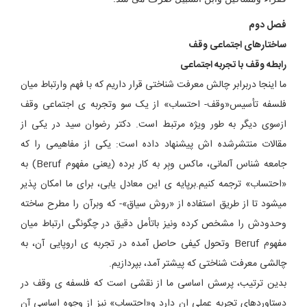
فصل دوم
ساختارهای اجتماعی وقف
رابطه وقف با تجربه اجتماعی
ما اینجا دربرابر چالش معرفت شناختی قرار داریم که با فهم وارتباط میان
فلسفه تأسیس«وقف- احتساب» از یک سو وتجربه ی اجتماعی وقف
ازسوی دیگر به طور ویژه مرتبط است. دکتر رضوان سید در یکی از
مقالات منتشرشده اش پیشنهاد داده است: یکی از مفاهیمی را که
جامعه شناس آلمانی، ماکس وبِر به کار برده (یعنی مفهوم Beruf) به
«احتساب» ترجمه کنیم.برپایه ی این معادل یابی، برای ما امکان پذیر
میشود تا از طریق استفاده از «روش سیاق»- که وبرآن را مطرح ساخته
وحدودش را مشخص کرده ونیز باتأمل دقیق در چگونگی ارتباط میان
مفهوم Beruf وتحول کیفی حاصل آمده در تجربه ی اروپایی آن، به
چالشی معرفت شناختی که پیشتر آمد، بپردازیم.
بدین ترتیب، پرسش اساسی ما از نقشی است که فلسفه ی وقف در
دستاوردهای تجربه عملی ان دارد و«احتساب» نیز از وجوه اساسی آن