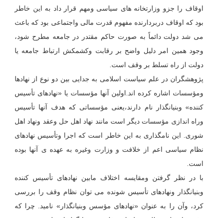
اوقاف را جزو وزارتخانه های سیاسی ومهم قرار داد به این خاطر
بود که اوقاف دربردارنده مفهوم قدرت مالی واجتماعی بود که باعث
می شد دولت دائماً به صورت حاکم مقتدر در جامعه مطرح شود،
وجود همین امر دلیل واضح بر رقابت وکشمکش ارتباط جامعه یا
دولت از راه تسلط بر وقف است.
پژوهشگران در علم سیاست اسلامی به جدایی بین دو نوع از نهادها
ومؤسسات اشاره کرده اند.اولین آنها مؤسسات یا «نهادهای تأسیس
کننده» وبنیانگذار نام دارند،یعنی مؤسساتی که هدف آنها تأسیس
وراه اندازی مؤسسات دیگر است مانند نهاد اهل حل وعقد ونهاد اهل
شوری. این نامگذاری به این خاطر است که اجرا وتأسیس نهادهای
نظام سیاسی اعم از خلافت و وزارت وغیره به عهده ی آنها بوده
است.
با در نظر گرفتن ومقایسه اختلاف مابین نهادهای تأسیس کننده
وبنیانگذار ونهادهای تأسیس شونده می توان نظام وقف را بررسی
کرد، وآن را به عنوان «نهادهای مؤسس وبنیانگذار» نامید. چرا که