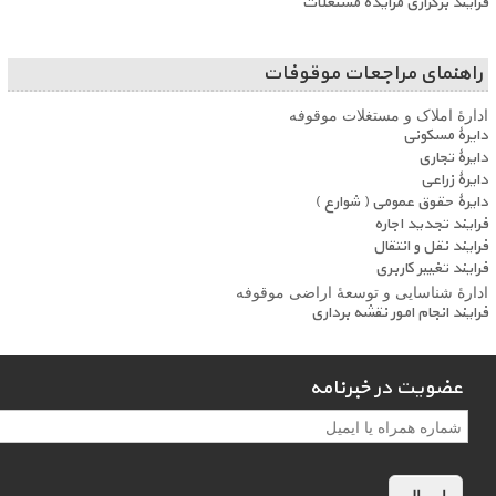
فرایند برگزاری مزایدۀ مستغلات
راهنمای مراجعات موقوفات
ادارۀ املاک و مستغلات موقوفه
دایرۀ مسکونی
دایرۀ تجاری
دایرۀ زراعی
دایرۀ حقوق عمومی ( شوارع )
فرایند تجدید اجاره
فرایند نقل و انتقال
فرایند تغییر کاربری
ادارۀ شناسایی و توسعۀ اراضی موقوفه
فرایند انجام امور نقشه برداری
عضویت در خبرنامه
عضویت در خبرنامه
*