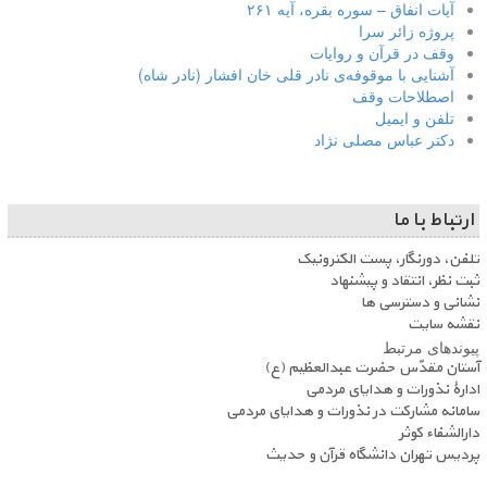
آیات انفاق – سوره بقره، آیه ۲۶۱
پروژه زائر سرا
وقف در قرآن و روایات
آشنایی با موقوفه‌ی نادر قلی خان افشار (نادر شاه)
اصطلاحات وقف
تلفن و ایمیل
دکتر عباس مصلی نژاد
ارتباط با ما
تلفن، دورنگار، پست الکترونیک
ثبت نظر، انتقاد و پیشنهاد
نشانی و دسترسی ها
نقشه سایت
پیوندهای مرتبط
آستان مقدّس حضرت عبدالعظیم (ع)
ادارۀ نذورات و هدایای مردمی
سامانه مشارکت در نذورات و هدایای مردمی
دارالشفاء کوثر
پردیس تهران دانشگاه قرآن و حدیث