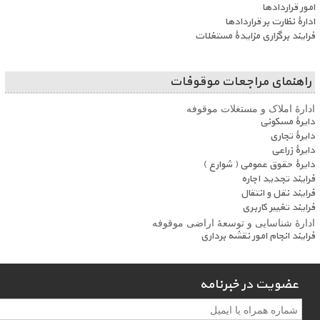
امور قراردادها
ادارۀ نظارت بر قراردادها
فرایند برگزاری مزایدۀ مستغلات
راهنمای مراجعات موقوفات
ادارۀ املاک و مستغلات موقوفه
دایرۀ مسکونی
دایرۀ تجاری
دایرۀ زراعی
دایرۀ حقوق عمومی ( شوارع )
فرایند تجدید اجاره
فرایند نقل و انتقال
فرایند تغییر کاربری
ادارۀ شناسایی و توسعۀ اراضی موقوفه
فرایند انجام امور نقشه برداری
عضویت در خبرنامه
عضویت در خبرنامه
*