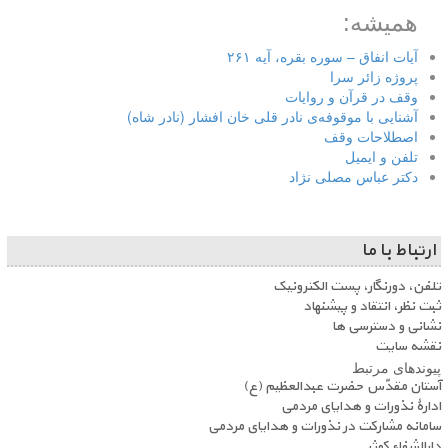
همیشه:
آیات انفاق – سوره بقره، آیه ۲۶۱
پروژه زائر سرا
وقف در قرآن و روایات
آشنایی با موقوفه‌ی نادر قلی خان افشار (نادر شاه)
اصطلاحات وقف
تلفن و ایمیل
دکتر عباس مصلی نژاد
ارتباط با ما
تلفن، دورنگار، پست الکترونیک
ثبت نظر، انتقاد و پیشنهاد
نشانی و دسترسی ها
نقشه سایت
پیوندهای مرتبط
آستان مقدّس حضرت عبدالعظیم (ع)
ادارۀ نذورات و هدایای مردمی
سامانه مشارکت در نذورات و هدایای مردمی
دارالشفاء کوثر